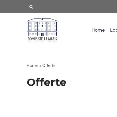
Vai
al
contenuto
Home
Loc
Home
»
Offerte
Offerte