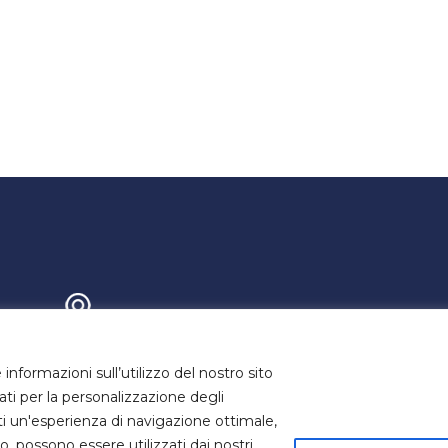
e informazioni sull’utilizzo del nostro sito
info@domusstellamaris
 di Colle Ameno, 5 60126
zati per la personalizzazione degli
rrette di Ancona (AN)
nti un'esperienza di navigazione ottimale,
, possono essere utilizzati dai nostri