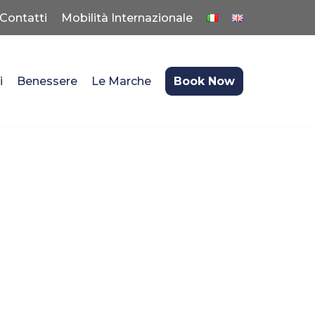
Contatti
Mobilità Internazionale
i
Benessere
Le Marche
Book Now